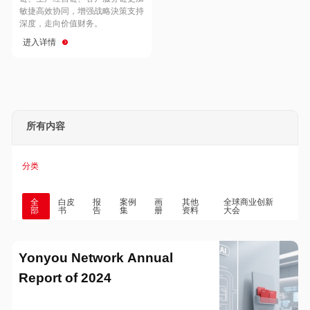
Hong Kong
Macau
敏捷高效协同，增强战略決策支持
深度，走向价值财务。
进入详情
Taiwan
Global
所有内容
分类
全
白皮
报
案例
画
其他
全球商业创新
部
书
告
集
册
资料
大会
Yonyou Network Annual
Report of 2024