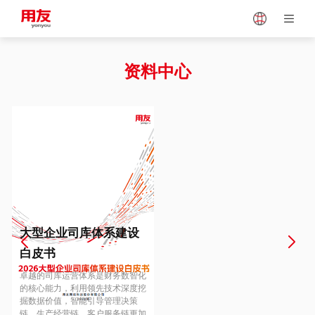
Japan
Vietnam
资料中心
Singapore
Malaysia
Indonesia
Thailand
Europe
Turkey
大型企业司库体系建设
白皮书
Hungary
Mexico
卓越的司库运营体系是财务数智化
的核心能力，利用领先技术深度挖
掘数据价值，智能引导管理决策
链、生产经营链、客户服务链更加