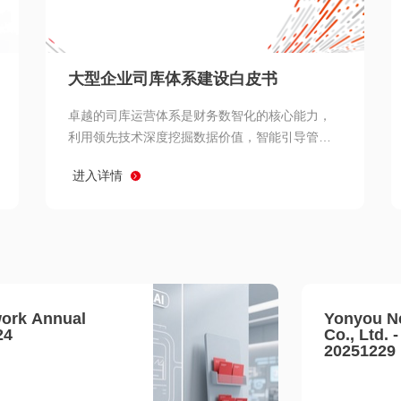
查看所有
大型企业司库体系建设白皮书
卓越的司库运营体系是财务数智化的核心能力，
利用领先技术深度挖掘数据价值，智能引导管理
决策 链、生产经营链、客户服务链更加敏捷高效
进入详情
协同，增强战略決策支持深度，走向价值财务。
ork Annual
Yonyou N
24
Co., Ltd. 
20251229