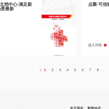
床文档中心-满足新
点聚-可信
场景最新
进入详情
1
2
3
4
5
6
7
8
...
关于用友
新闻动态