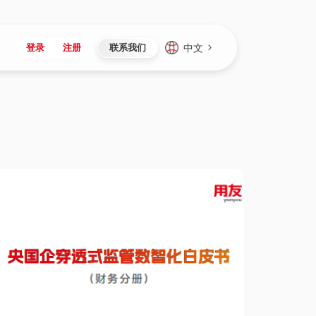
中文
登录
注册
联系我们
Japan
Vietnam
资讯与活动
iuap平台
成为合作伙伴
企业数据
Singapore
Malaysia
心
制造
新闻发布
智能平台
可持续产品与解决方案
数据服务
Indonesia
Thailand
者社区
研发
媒体报道
数据平台
数据安全与隐私
Europe
Turkey
生态定制平台
项目
资料中心
开发平台
社会影响力
Hungary
Mexico
资产
视频中心
云技术平台
人才发展
Hong Kong
Macau
协同
活动中心（日历）
应用平台
公司治理
Taiwan
Global
全球商业创新大会
连接平台
应用下载