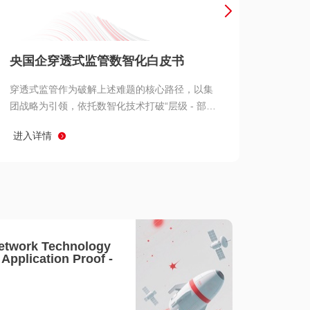
产品 >
央国企穿透式监管数智化白皮书
穿透式监管作为破解上述难题的核心路径，以集
团战略为引领，依托数智化技术打破“层级 - 部门
- 系统” 三重壁垒，实现从集团总部到基层经营单
进入详情
元的纵向全级次贯通、从监管指标到业务源头的
横向全链路延伸、 从风险预警到根因追溯的全周
期管控。
etwork Technology
- Application Proof -