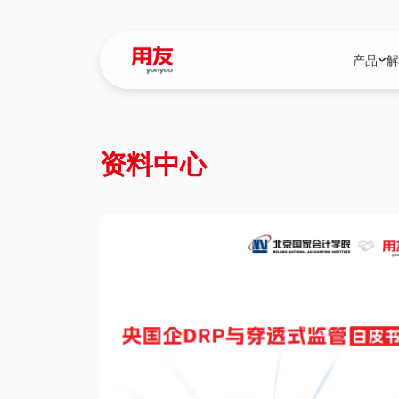
产品
解
YonBIP
行业解决
资料中心
YonBIP（大型
消费品行
YonSuite（
服务
畅捷通（小微企
国资
iuap平台（数
农业
用友BIP超级版
医药
U9 Cloud（
医疗
交通公用
建筑