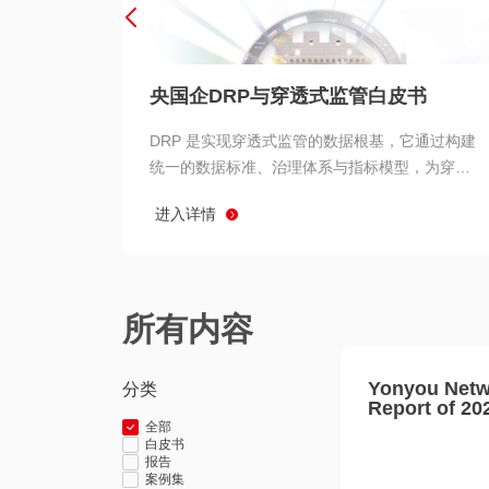
央国企DRP与穿透式监管白皮书
DRP 是实现穿透式监管的数据根基，它通过构建
统一的数据标准、治理体系与指标模型，为穿透
式监管提供了高质量、可信赖的数据基础。而以
进入详情
用友 BIP 为代表的新一代数智化平台，则为 DRP
的落地与穿透式监管的实现提供了强大的技术支
撑
所有内容
Yonyou Netw
分类
Report of 20
全部
白皮书
报告
案例集