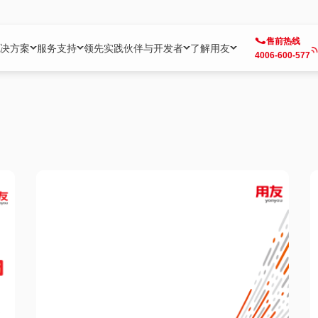
售前热线
决方案
服务支持
领先实践
伙伴与开发者
了解用友
4006-600-577
方案
社区
成为合作伙伴
企业AI
热点解决方案
公司信息
客户支持
开发者
业务领域
企业）
业
用户社区
地产
用友伙伴体系
企业AI
AI+全场景智能服务
了解用友
大型企业客户成功
用友开发者中
财务
成长型企业）
开发者社区
制造
ISV生态伙伴
YonGPT
用友BIP发布时刻
投资者关系
成长型企业客户成功
YonBIP开发
人力
业）
会计家园
金融
专业服务伙伴
智友（YonMate）
用友BIP企业数智化套件
全球分支机构
帮助中心
YonMaker
供应链
智化底座）
摩天
教育
战略联盟伙伴
YonWork
全球化数智运营解决方案
加入用友
友户通
营销
iKM
政务
增值经销伙伴
YonCode
用友BIP国产替代
阳光经营
产品安全中心
采购
制造业云ERP）
烟草
算法备案中心
广信