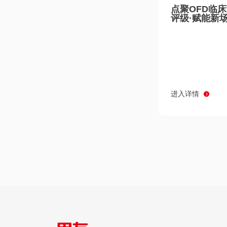
点聚OFD临
评级·赋能新
进入详情