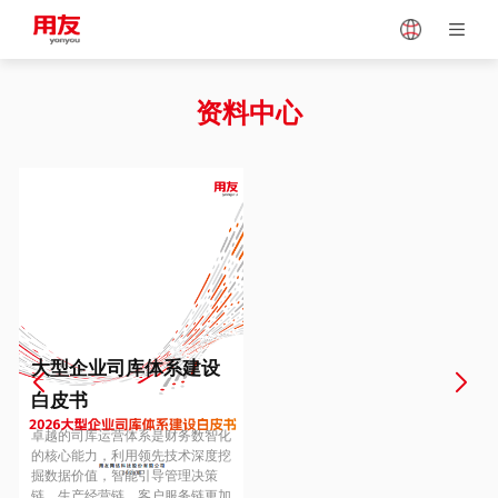
Japan
Vietnam
资料中心
Singapore
Malaysia
Indonesia
Thailand
Europe
Turkey
大型企业司库体系建设
白皮书
Hungary
Mexico
卓越的司库运营体系是财务数智化
的核心能力，利用领先技术深度挖
掘数据价值，智能引导管理决策
链、生产经营链、客户服务链更加