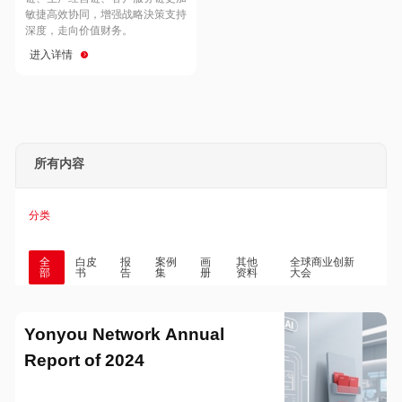
Hong Kong
Macau
敏捷高效协同，增强战略決策支持
深度，走向价值财务。
进入详情
Taiwan
Global
所有内容
分类
全
白皮
报
案例
画
其他
全球商业创新
部
书
告
集
册
资料
大会
Yonyou Network Annual
Report of 2024