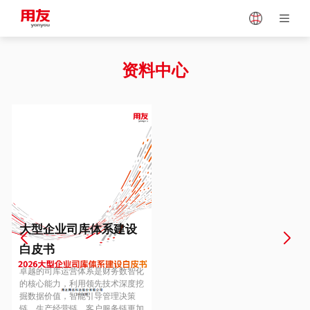
Japan
Vietnam
资料中心
Singapore
Malaysia
Indonesia
Thailand
Europe
Turkey
大型企业司库体系建设
白皮书
Hungary
Mexico
卓越的司库运营体系是财务数智化
的核心能力，利用领先技术深度挖
掘数据价值，智能引导管理决策
链、生产经营链、客户服务链更加