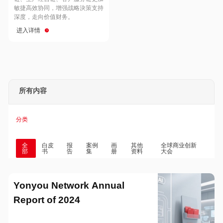
Hong Kong
Macau
敏捷高效协同，增强战略決策支持
深度，走向价值财务。
进入详情
Taiwan
Global
所有内容
分类
全
白皮
报
案例
画
其他
全球商业创新
部
书
告
集
册
资料
大会
Yonyou Network Annual
Report of 2024