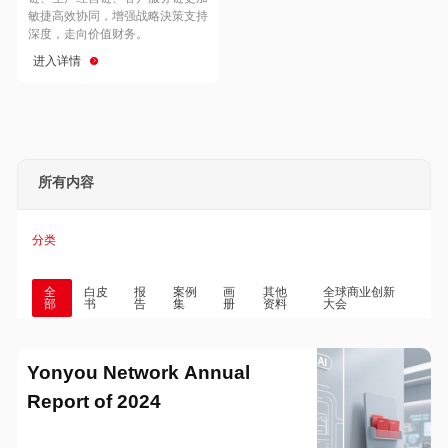
Hong Kong
Macau
敏捷高效协同，增强战略決策支持
深度，走向价值财务。
进入详情
Taiwan
Global
所有内容
分类
全
白皮
报
案例
画
其他
全球商业创新
部
书
告
集
册
资料
大会
Yonyou Network Annual
Report of 2024