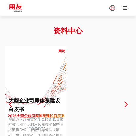
Japan
Vietnam
资料中心
Singapore
Malaysia
Indonesia
Thailand
Europe
Turkey
大型企业司库体系建设
白皮书
Hungary
Mexico
卓越的司库运营体系是财务数智化
的核心能力，利用领先技术深度挖
掘数据价值，智能引导管理决策
链、生产经营链、客户服务链更加