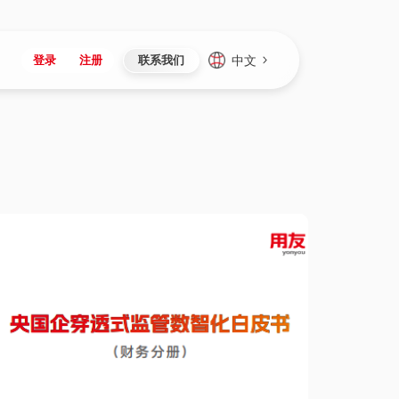
中文
登录
注册
联系我们
Japan
Vietnam
资讯与活动
iuap平台
成为合作伙伴
企业数据
Singapore
Malaysia
心
制造
新闻发布
智能平台
可持续产品与解决方案
数据服务
Indonesia
Thailand
者社区
研发
媒体报道
数据平台
数据安全与隐私
Europe
Turkey
生态定制平台
项目
资料中心
开发平台
社会影响力
Hungary
Mexico
资产
视频中心
云技术平台
人才发展
Hong Kong
Macau
协同
活动中心（日历）
应用平台
公司治理
Taiwan
Global
全球商业创新大会
连接平台
应用下载