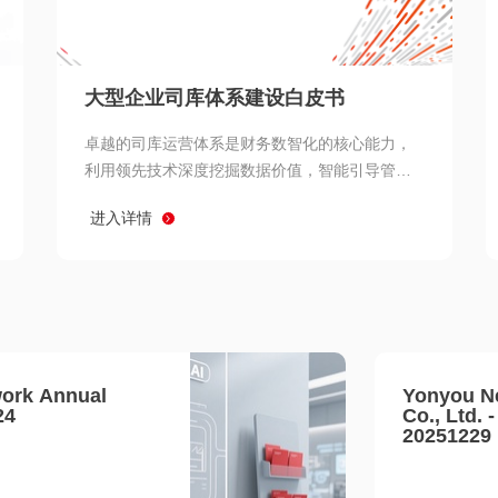
查看所有
大型企业司库体系建设白皮书
卓越的司库运营体系是财务数智化的核心能力，
利用领先技术深度挖掘数据价值，智能引导管理
决策 链、生产经营链、客户服务链更加敏捷高效
进入详情
协同，增强战略決策支持深度，走向价值财务。
ork Annual
Yonyou N
24
Co., Ltd. 
20251229