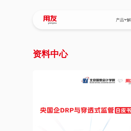
产品
解
YonBIP
行业解决
资料中心
YonBIP（大型
消费品行
YonSuite（
服务
畅捷通（小微企
国资
iuap平台（数
农业
用友BIP超级版
医药
U9 Cloud（
医疗
交通公用
建筑