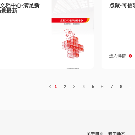
床文档中心-满足新
点聚-可信
场景最新
进入详情
1
2
3
4
5
6
7
8
...
关于用友
新闻动态