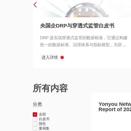
央国企DRP与穿透式监管白皮书
DRP 是实现穿透式监管的数据根基，它通过构建
统一的数据标准、治理体系与指标模型，为穿透
式监管提供了高质量、可信赖的数据基础。而以
进入详情
用友 BIP 为代表的新一代数智化平台，则为 DRP
的落地与穿透式监管的实现提供了强大的技术支
撑
所有内容
Yonyou Netw
分类
Report of 20
全部
白皮书
报告
案例集