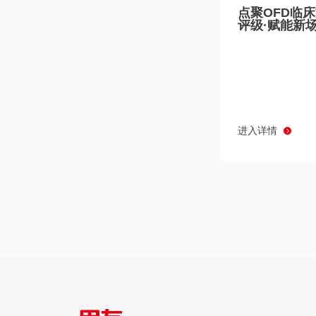
点聚OFD临
评级·赋能新
进入详情