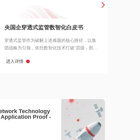
产品 >
央国企穿透式监管数智化白皮书
穿透式监管作为破解上述难题的核心路径，以集
团战略为引领，依托数智化技术打破“层级 - 部门
- 系统” 三重壁垒，实现从集团总部到基层经营单
进入详情
元的纵向全级次贯通、从监管指标到业务源头的
横向全链路延伸、 从风险预警到根因追溯的全周
期管控。
etwork Technology
- Application Proof -