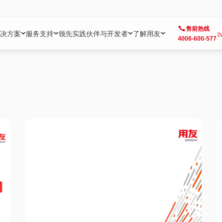
售前热线
决方案
服务支持
领先实践
伙伴与开发者
了解用友
4006-600-577
方案
社区
成为合作伙伴
企业AI
热点解决方案
公司信息
客户支持
开发者
业务领域
企业）
业
用户社区
地产
用友伙伴体系
企业AI
AI+全场景智能服务
了解用友
大型企业客户成功
用友开发者中
财务
成长型企业）
开发者社区
制造
ISV生态伙伴
YonGPT
用友BIP发布时刻
投资者关系
成长型企业客户成功
YonBIP开发
人力
业）
会计家园
金融
专业服务伙伴
智友（YonMate）
用友BIP企业数智化套件
全球分支机构
帮助中心
YonMaker
供应链
智化底座）
摩天
教育
战略联盟伙伴
YonWork
全球化数智运营解决方案
加入用友
友户通
营销
iKM
政务
增值经销伙伴
YonCode
用友BIP国产替代
阳光经营
产品安全中心
采购
制造业云ERP）
烟草
算法备案中心
广信