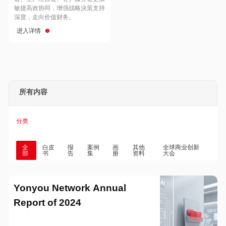
Hong Kong
Macau
敏捷高效协同，增强战略決策支持
深度，走向价值财务。
进入详情
Taiwan
Global
所有内容
分类
全
白皮
报
案例
画
其他
全球商业创新
部
书
告
集
册
资料
大会
Yonyou Network Annual
Report of 2024