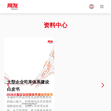
Japan
Vietnam
资料中心
Singapore
Malaysia
Indonesia
Thailand
Europe
Turkey
大型企业司库体系建设
白皮书
Hungary
Mexico
卓越的司库运营体系是财务数智化
的核心能力，利用领先技术深度挖
掘数据价值，智能引导管理决策
链、生产经营链、客户服务链更加