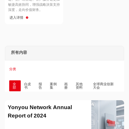
Hong Kong
Macau
敏捷高效协同，增强战略決策支持
深度，走向价值财务。
进入详情
Taiwan
Global
所有内容
分类
全
白皮
报
案例
画
其他
全球商业创新
部
书
告
集
册
资料
大会
Yonyou Network Annual
Report of 2024