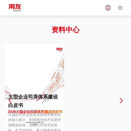
Japan
Vietnam
资料中心
Singapore
Malaysia
Indonesia
Thailand
Europe
Turkey
大型企业司库体系建设
白皮书
Hungary
Mexico
卓越的司库运营体系是财务数智化
的核心能力，利用领先技术深度挖
掘数据价值，智能引导管理决策
链、生产经营链、客户服务链更加