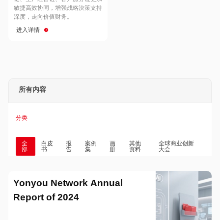
Hong Kong
Macau
敏捷高效协同，增强战略決策支持
深度，走向价值财务。
进入详情
Taiwan
Global
所有内容
分类
全
白皮
报
案例
画
其他
全球商业创新
部
书
告
集
册
资料
大会
Yonyou Network Annual
Report of 2024