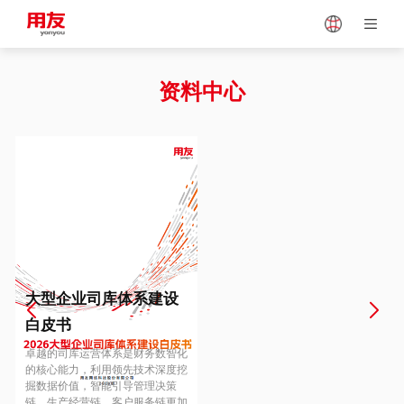
Japan
Vietnam
资料中心
Singapore
Malaysia
Indonesia
Thailand
Europe
Turkey
大型企业司库体系建设
白皮书
Hungary
Mexico
卓越的司库运营体系是财务数智化
的核心能力，利用领先技术深度挖
掘数据价值，智能引导管理决策
链、生产经营链、客户服务链更加