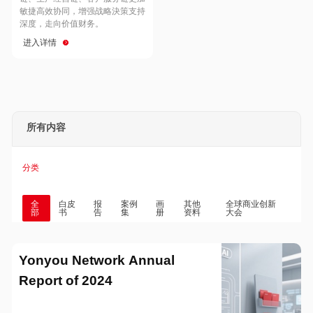
Hong Kong
Macau
敏捷高效协同，增强战略決策支持
深度，走向价值财务。
进入详情
Taiwan
Global
所有内容
分类
全
白皮
报
案例
画
其他
全球商业创新
部
书
告
集
册
资料
大会
Yonyou Network Annual
Report of 2024