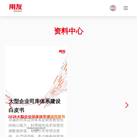
Japan
Vietnam
资料中心
Singapore
Malaysia
Indonesia
Thailand
Europe
Turkey
大型企业司库体系建设
白皮书
Hungary
Mexico
卓越的司库运营体系是财务数智化
的核心能力，利用领先技术深度挖
掘数据价值，智能引导管理决策
链、生产经营链、客户服务链更加