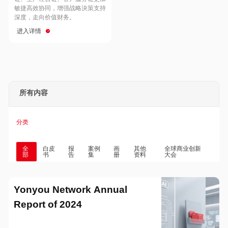
Hong Kong
Macau
敏捷高效协同，增强战略決策支持
深度，走向价值财务。
进入详情
Taiwan
Global
所有内容
分类
全
白皮
报
案例
画
其他
全球商业创新
部
书
告
集
册
资料
大会
Yonyou Network Annual
Report of 2024