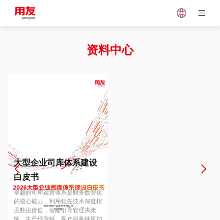
Japan
Vietnam
资料中心
Singapore
Malaysia
Indonesia
Thailand
Europe
Turkey
大型企业司库体系建设
白皮书
Hungary
Mexico
卓越的司库运营体系是财务数智化
的核心能力，利用领先技术深度挖
掘数据价值，智能引导管理决策
链、生产经营链、客户服务链更加