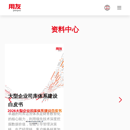
Japan
Vietnam
资料中心
Singapore
Malaysia
Indonesia
Thailand
Europe
Turkey
大型企业司库体系建设
白皮书
Hungary
Mexico
卓越的司库运营体系是财务数智化
的核心能力，利用领先技术深度挖
掘数据价值，智能引导管理决策
链、生产经营链、客户服务链更加