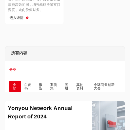
Hong Kong
Macau
敏捷高效协同，增强战略決策支持
深度，走向价值财务。
进入详情
Taiwan
Global
所有内容
分类
全
白皮
报
案例
画
其他
全球商业创新
部
书
告
集
册
资料
大会
Yonyou Network Annual
Report of 2024