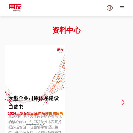
Japan
Vietnam
资料中心
Singapore
Malaysia
Indonesia
Thailand
Europe
Turkey
大型企业司库体系建设
白皮书
Hungary
Mexico
卓越的司库运营体系是财务数智化
的核心能力，利用领先技术深度挖
掘数据价值，智能引导管理决策
链、生产经营链、客户服务链更加