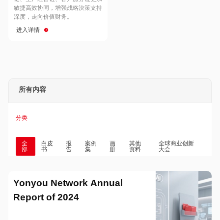
Hong Kong
Macau
敏捷高效协同，增强战略決策支持
深度，走向价值财务。
进入详情
Taiwan
Global
所有内容
分类
全
白皮
报
案例
画
其他
全球商业创新
部
书
告
集
册
资料
大会
Yonyou Network Annual
Report of 2024