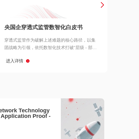
产品 >
央国企穿透式监管数智化白皮书
穿透式监管作为破解上述难题的核心路径，以集
团战略为引领，依托数智化技术打破“层级 - 部门
- 系统” 三重壁垒，实现从集团总部到基层经营单
进入详情
元的纵向全级次贯通、从监管指标到业务源头的
横向全链路延伸、 从风险预警到根因追溯的全周
期管控。
etwork Technology
- Application Proof -