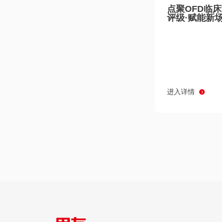
点聚OFD临
评级·赋能新
进入详情