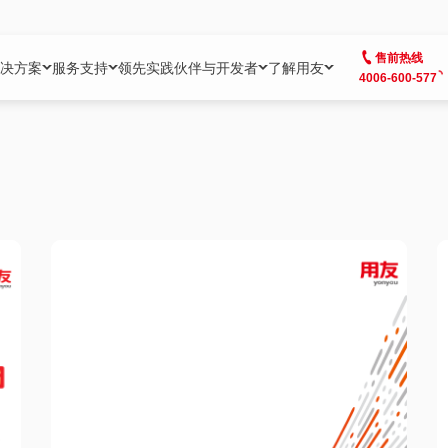
售前热线
决方案
服务支持
领先实践
伙伴与开发者
了解用友
4006-600-577
方案
社区
成为合作伙伴
企业AI
热点解决方案
公司信息
客户支持
开发者
业务领域
企业）
业
用户社区
地产
用友伙伴体系
企业AI
AI+全场景智能服务
了解用友
大型企业客户成功
用友开发者中
财务
成长型企业）
开发者社区
制造
ISV生态伙伴
YonGPT
用友BIP发布时刻
投资者关系
成长型企业客户成功
YonBIP开发
人力
业）
会计家园
金融
专业服务伙伴
智友（YonMate）
用友BIP企业数智化套件
全球分支机构
帮助中心
YonMaker
供应链
智化底座）
摩天
教育
战略联盟伙伴
YonWork
全球化数智运营解决方案
加入用友
友户通
营销
iKM
政务
增值经销伙伴
YonCode
用友BIP国产替代
阳光经营
产品安全中心
采购
制造业云ERP）
烟草
算法备案中心
广信