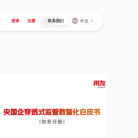
中文
登录
注册
联系我们
Japan
Vietnam
资讯与活动
iuap平台
成为合作伙伴
企业数据
Singapore
Malaysia
心
制造
新闻发布
智能平台
可持续产品与解决方案
数据服务
Indonesia
Thailand
者社区
研发
媒体报道
数据平台
数据安全与隐私
Europe
Turkey
生态定制平台
项目
资料中心
开发平台
社会影响力
Hungary
Mexico
资产
视频中心
云技术平台
人才发展
Hong Kong
Macau
协同
活动中心（日历）
应用平台
公司治理
Taiwan
Global
全球商业创新大会
连接平台
应用下载