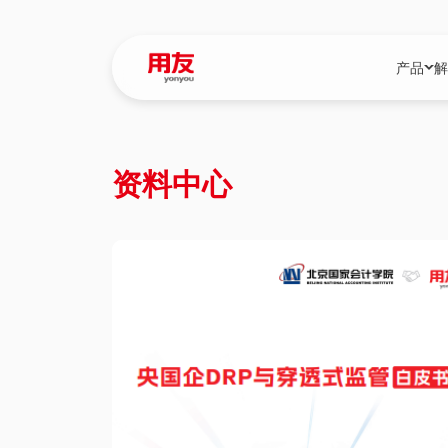
产品
解
YonBIP
行业解决
资料中心
YonBIP（大型
消费品行
YonSuite（
服务
畅捷通（小微企
国资
iuap平台（数
农业
用友BIP超级版
医药
U9 Cloud（
医疗
交通公用
建筑