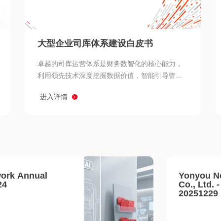
查看所有
大型企业司库体系建设白皮书
卓越的司库运营体系是财务数智化的核心能力，
利用领先技术深度挖掘数据价值，智能引导管理
决策 链、生产经营链、客户服务链更加敏捷高效
进入详情
协同，增强战略決策支持深度，走向价值财务。
ork Annual
Yonyou N
24
Co., Ltd. 
20251229