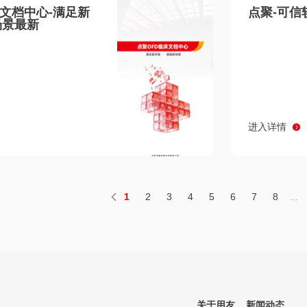
床文档中心-满足新
点聚-可信
场景最新
进入详情
1
2
3
4
5
6
7
8
...
关于用友
新闻动态