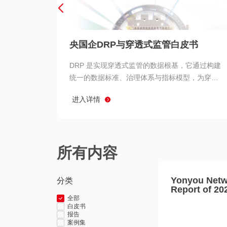
央国企DRP与穿透式监管白皮书
DRP 是实现穿透式监管的数据根基，它通过构建
统一的数据标准、治理体系与指标模型，为穿透
式监管提供了高质量、可信赖的数据基础。而以
进入详情
用友 BIP 为代表的新一代数智化平台，则为 DRP
的落地与穿透式监管的实现提供了强大的技术支
撑
所有内容
Yonyou Netw
分类
Report of 20
全部
白皮书
报告
案例集