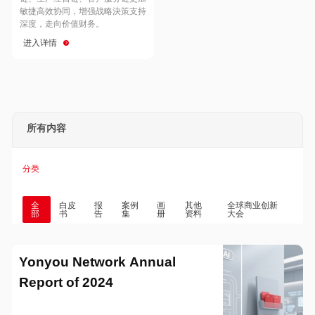
Hong Kong
Macau
敏捷高效协同，增强战略決策支持
深度，走向价值财务。
进入详情
Taiwan
Global
所有内容
分类
全
白皮
报
案例
画
其他
全球商业创新
部
书
告
集
册
资料
大会
Yonyou Network Annual
Report of 2024