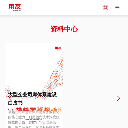
Japan
Vietnam
资料中心
Singapore
Malaysia
Indonesia
Thailand
Europe
Turkey
大型企业司库体系建设
白皮书
Hungary
Mexico
卓越的司库运营体系是财务数智化
的核心能力，利用领先技术深度挖
掘数据价值，智能引导管理决策
链、生产经营链、客户服务链更加