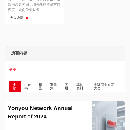
Hong Kong
Macau
敏捷高效协同，增强战略決策支持
深度，走向价值财务。
进入详情
Taiwan
Global
所有内容
分类
全
白皮
报
案例
画
其他
全球商业创新
部
书
告
集
册
资料
大会
Yonyou Network Annual
Report of 2024