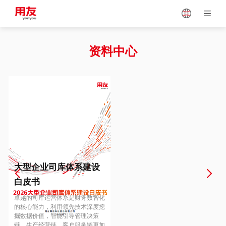
Japan
Vietnam
资料中心
Singapore
Malaysia
Indonesia
Thailand
Europe
Turkey
大型企业司库体系建设
白皮书
Hungary
Mexico
卓越的司库运营体系是财务数智化
的核心能力，利用领先技术深度挖
掘数据价值，智能引导管理决策
链、生产经营链、客户服务链更加