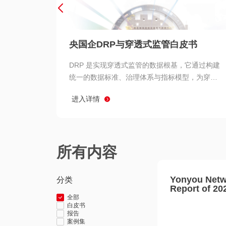
央国企DRP与穿透式监管白皮书
DRP 是实现穿透式监管的数据根基，它通过构建
统一的数据标准、治理体系与指标模型，为穿透
式监管提供了高质量、可信赖的数据基础。而以
进入详情
用友 BIP 为代表的新一代数智化平台，则为 DRP
的落地与穿透式监管的实现提供了强大的技术支
撑
所有内容
Yonyou Netw
分类
Report of 20
全部
白皮书
报告
案例集