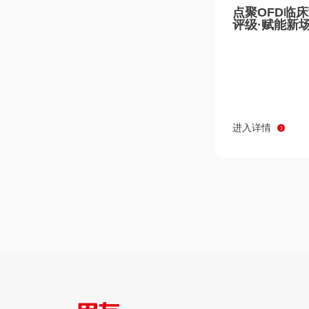
点聚OFD临
评级·赋能新
进入详情