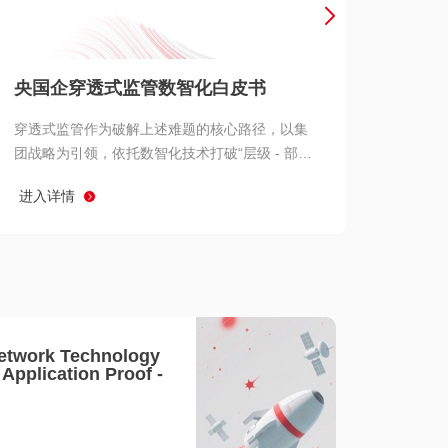
产品 >
央国企穿透式监管数智化白皮书
穿透式监管作为破解上述难题的核心路径，以集
团战略为引领，依托数智化技术打破“层级 - 部门
- 系统” 三重壁垒，实现从集团总部到基层经营单
进入详情
元的纵向全级次贯通、从监管指标到业务源头的
横向全链路延伸、 从风险预警到根因追溯的全周
期管控。
etwork Technology
- Application Proof -