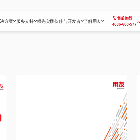
售前热线
决方案
服务支持
领先实践
伙伴与开发者
了解用友
4006-600-577
方案
社区
成为合作伙伴
企业AI
热点解决方案
公司信息
客户支持
开发者
业务领域
企业）
业
用户社区
地产
用友伙伴体系
企业AI
AI+全场景智能服务
了解用友
大型企业客户成功
用友开发者中
财务
成长型企业）
开发者社区
制造
ISV生态伙伴
YonGPT
用友BIP发布时刻
投资者关系
成长型企业客户成功
YonBIP开发
人力
业）
会计家园
金融
专业服务伙伴
智友（YonMate）
用友BIP企业数智化套件
全球分支机构
帮助中心
YonMaker
供应链
智化底座）
摩天
教育
战略联盟伙伴
YonWork
全球化数智运营解决方案
加入用友
友户通
营销
iKM
政务
增值经销伙伴
YonCode
用友BIP国产替代
阳光经营
产品安全中心
采购
制造业云ERP）
烟草
算法备案中心
广信