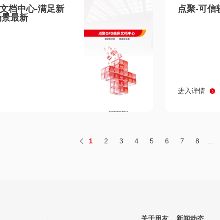
床文档中心-满足新
点聚-可信
场景最新
进入详情
1
2
3
4
5
6
7
8
...
关于用友
新闻动态