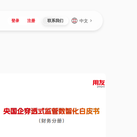
中文
登录
注册
联系我们
Japan
Vietnam
资讯与活动
iuap平台
成为合作伙伴
企业数据
Singapore
Malaysia
心
制造
新闻发布
智能平台
可持续产品与解决方案
数据服务
Indonesia
Thailand
者社区
研发
媒体报道
数据平台
数据安全与隐私
Europe
Turkey
生态定制平台
项目
资料中心
开发平台
社会影响力
Hungary
Mexico
资产
视频中心
云技术平台
人才发展
Hong Kong
Macau
协同
活动中心（日历）
应用平台
公司治理
Taiwan
Global
全球商业创新大会
连接平台
应用下载