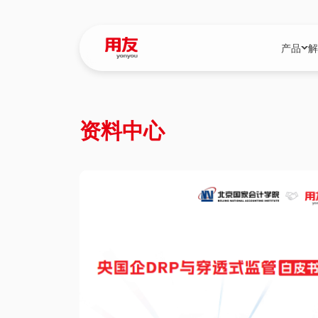
产品
解
YonBIP
行业解决
资料中心
YonBIP（大型
消费品行
YonSuite（
服务
畅捷通（小微企
国资
iuap平台（数
农业
用友BIP超级版
医药
U9 Cloud（
医疗
交通公用
建筑