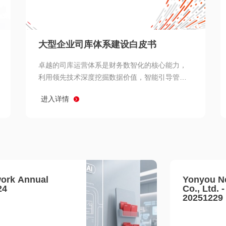
查看所有
大型企业司库体系建设白皮书
卓越的司库运营体系是财务数智化的核心能力，
利用领先技术深度挖掘数据价值，智能引导管理
决策 链、生产经营链、客户服务链更加敏捷高效
进入详情
协同，增强战略決策支持深度，走向价值财务。
ork Annual
Yonyou N
24
Co., Ltd. 
20251229