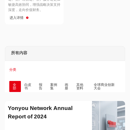
Hong Kong
Macau
敏捷高效协同，增强战略決策支持
深度，走向价值财务。
进入详情
Taiwan
Global
所有内容
分类
全
白皮
报
案例
画
其他
全球商业创新
部
书
告
集
册
资料
大会
Yonyou Network Annual
Report of 2024