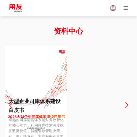
Japan
Vietnam
资料中心
Singapore
Malaysia
Indonesia
Thailand
Europe
Turkey
大型企业司库体系建设
白皮书
Hungary
Mexico
卓越的司库运营体系是财务数智化
的核心能力，利用领先技术深度挖
掘数据价值，智能引导管理决策
链、生产经营链、客户服务链更加