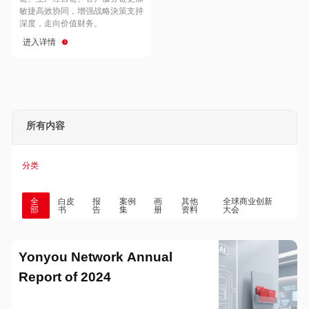
Hong Kong
Macau
敏捷高效协同，增强战略決策支持
深度，走向价值财务。
进入详情
Taiwan
Global
所有内容
分类
全
白皮
报
案例
画
其他
全球商业创新
部
书
告
集
册
资料
大会
Yonyou Network Annual
Report of 2024