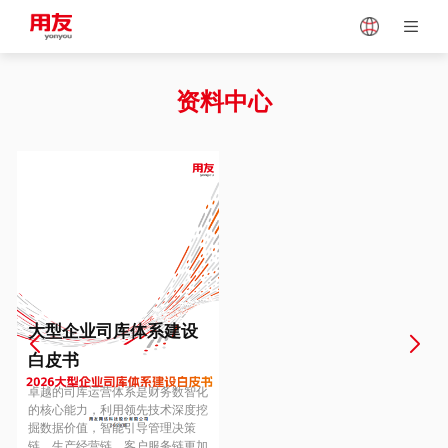
Japan
Vietnam
资料中心
Singapore
Malaysia
Indonesia
Thailand
Europe
Turkey
大型企业司库体系建设
白皮书
Hungary
Mexico
卓越的司库运营体系是财务数智化
的核心能力，利用领先技术深度挖
掘数据价值，智能引导管理决策
链、生产经营链、客户服务链更加