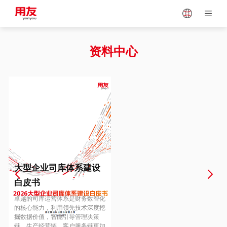
Japan
Vietnam
资料中心
Singapore
Malaysia
Indonesia
Thailand
Europe
Turkey
大型企业司库体系建设
白皮书
Hungary
Mexico
卓越的司库运营体系是财务数智化
的核心能力，利用领先技术深度挖
掘数据价值，智能引导管理决策
链、生产经营链、客户服务链更加