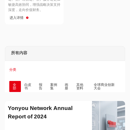
Hong Kong
Macau
敏捷高效协同，增强战略決策支持
深度，走向价值财务。
进入详情
Taiwan
Global
所有内容
分类
全
白皮
报
案例
画
其他
全球商业创新
部
书
告
集
册
资料
大会
Yonyou Network Annual
Report of 2024