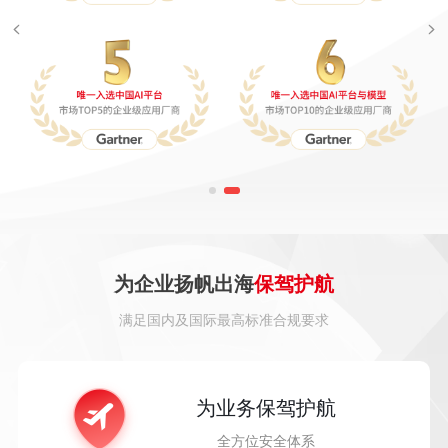
为企业扬帆出海
保驾护航
满足国内及国际最高标准合规要求
为业务保驾护航
全方位安全体系