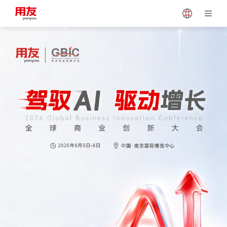
Japan
Vietnam
Singapore
Malaysia
Indonesia
Thailand
Europe
Turkey
Hungary
Mexico