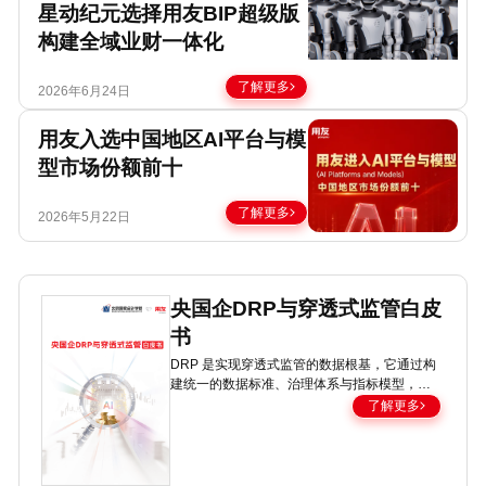
星动纪元选择用友BIP超级版
构建全域业财一体化
了解更多
2026年6月24日
用友入选中国地区AI平台与模
型市场份额前十
了解更多
2026年5月22日
央国企DRP与穿透式监管白皮
书
DRP 是实现穿透式监管的数据根基，它通过构
建统一的数据标准、治理体系与指标模型，为
穿透式监管提供了高质量、可信赖的数据基
了解更多
础。而以用友 BIP 为代表的新一代数智化平
台，则为 DRP 的落地与穿透式监管的实现提供
了强大的技术支撑