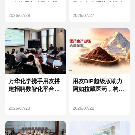
Hong Kong
Macau
3种处理方式及合规
及信息化系统建设全
要点
面启动
2026/07/29
2026/07/27
Taiwan
Global
万华化学携手用友搭
用友BIP超级版助力
建招聘数智化平台，
阿如拉藏医药，构建
为「万亿万华」积蓄
藏医药全产业链数智
核心人才
一体化平台
2026/07/23
2026/07/22