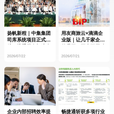
扬帆新程｜中集集团
用友商旅云×滴滴企
司库系统项目正式启
业版｜让几千家企业
航，携手用友打造全
的员工，再也不用贴
球化资金管理新标杆
发票了
2026/07/22
2026/07/21
企业内部招聘效率提
畅捷通斩获多项行业