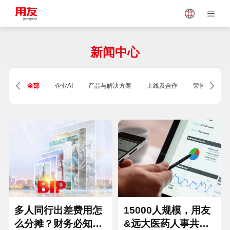
Japan
Vietnam
新闻中心
Singapore
Malaysia
全部
企业AI
产品与解决方案
上线及合作
荣誉及资质
Indonesia
Thailand
Europe
Turkey
Hungary
Mexico
多人同行出差费用怎
15000人规模，用友
么分摊？财务必知的
&远大医药人事共享