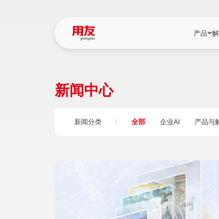
产品
解
YonBIP
行业解决
新闻中心
YonBIP（大型
消费品行
YonSuite（
服务
新闻分类
全部
企业AI
产品与
畅捷通（小微企
国资
iuap平台（数
农业
用友BIP超级版
医药
U9 Cloud（
医疗
交通公用
建筑