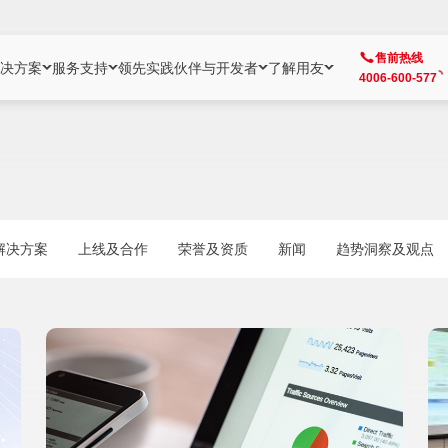
售前热线
决方案
服务支持
领先实践
伙伴与开发者
了解用友
4006-600-577
方案
社区
成为合作伙伴
企业AI
热点解决方案
公司信息
客户支持
开发者
业务领域
企业）
业
用户社区
地产
用友伙伴体系
企业AI
AI+全场景智能服务
了解用友
大型企业客户成功
用友开发者中
财务
成长型企业）
开发者社区
制造
ISV生态伙伴
YonGPT
用友BIP发布时刻
投资者关系
成长型企业客户成功
YonBIP开发
人力
解决方案
上线及合作
荣誉及资质
新闻
趋势洞察及观点
业）
会计家园
金融
专业服务伙伴
智友（YonMate）
用友BIP企业数智化套件
全球分支机构
帮助中心
YonMaker
供应链
智化底座）
摩天
教育
战略联盟伙伴
YonWork
全球化数智运营解决方案
加入用友
友户通
营销
iKM
政务
增值经销伙伴
YonCode
用友BIP国产替代
阳光经营
产品安全中心
采购
制造业云ERP）
烟草
算法备案中心
广信