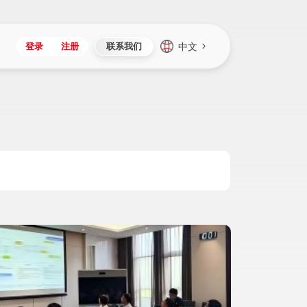
中文
登录
注册
联系我们
Japan
Vietnam
资讯与活动
iuap平台
成为合作伙伴
企业数据
Singapore
Malaysia
心
制造
新闻发布
智能平台
可持续产品与解决方案
数据服务
Indonesia
Thailand
者社区
研发
媒体报道
数据平台
数据安全与隐私
Europe
Turkey
生态定制平台
项目
资料中心
开发平台
社会影响力
Hungary
Mexico
资产
视频中心
云技术平台
人才发展
Hong Kong
Macau
协同
活动中心（日历）
应用平台
公司治理
Taiwan
Global
全球商业创新大会
连接平台
应用下载