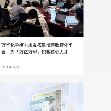
产品 >
万华化学携手用友搭建招聘数智化平
台，为「万亿万华」积蓄核心人才
2026/07/23