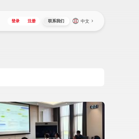
中文
登录
注册
联系我们
Japan
Vietnam
资讯与活动
iuap平台
成为合作伙伴
企业数据
Singapore
Malaysia
心
制造
新闻发布
智能平台
可持续产品与解决方案
数据服务
Indonesia
Thailand
者社区
研发
媒体报道
数据平台
数据安全与隐私
Europe
Turkey
生态定制平台
项目
资料中心
开发平台
社会影响力
Hungary
Mexico
资产
视频中心
云技术平台
人才发展
Hong Kong
Macau
协同
活动中心（日历）
应用平台
公司治理
Taiwan
Global
全球商业创新大会
连接平台
应用下载