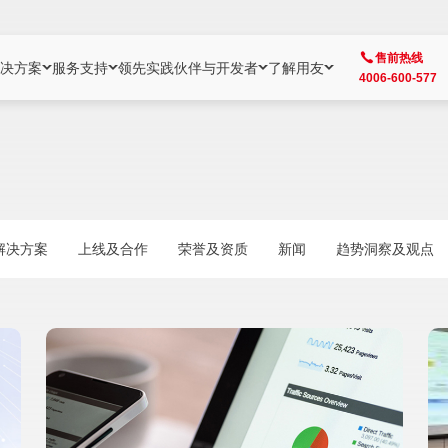
售前热线
决方案
服务支持
领先实践
伙伴与开发者
了解用友
4006-600-577
方案
社区
成为合作伙伴
企业AI
热点解决方案
公司信息
客户支持
开发者
业务领域
企业）
业
用户社区
地产
用友伙伴体系
企业AI
AI+全场景智能服务
了解用友
大型企业客户成功
用友开发者中
财务
成长型企业）
开发者社区
制造
ISV生态伙伴
YonGPT
用友BIP发布时刻
投资者关系
成长型企业客户成功
YonBIP开发
人力
解决方案
上线及合作
荣誉及资质
新闻
趋势洞察及观点
业）
会计家园
金融
专业服务伙伴
智友（YonMate）
用友BIP企业数智化套件
全球分支机构
帮助中心
YonMaker
供应链
智化底座）
摩天
教育
战略联盟伙伴
YonWork
全球化数智运营解决方案
加入用友
友户通
营销
iKM
政务
增值经销伙伴
YonCode
用友BIP国产替代
阳光经营
产品安全中心
采购
制造业云ERP）
烟草
算法备案中心
广信