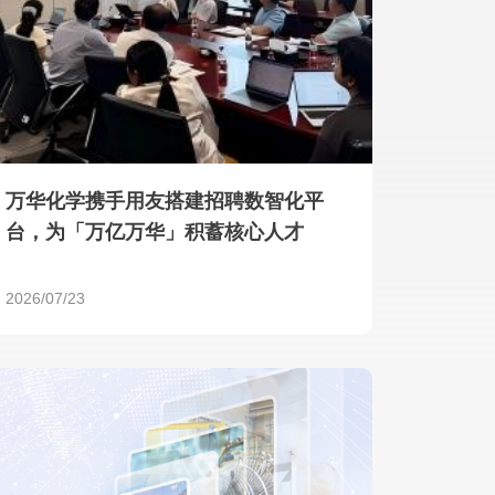
产品 >
万华化学携手用友搭建招聘数智化平
台，为「万亿万华」积蓄核心人才
2026/07/23