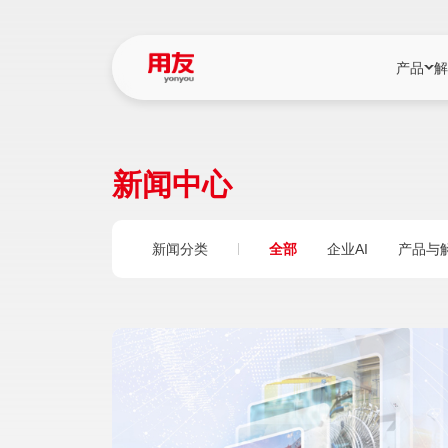
产品
解
YonBIP
行业解决
新闻中心
YonBIP（大型
消费品行
YonSuite（
服务
新闻分类
全部
企业AI
产品与
畅捷通（小微企
国资
iuap平台（数
农业
用友BIP超级版
医药
U9 Cloud（
医疗
交通公用
建筑