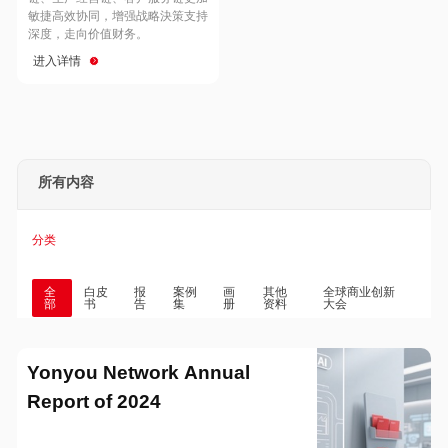
Hong Kong
Macau
敏捷高效协同，增强战略決策支持
深度，走向价值财务。
进入详情
Taiwan
Global
所有内容
分类
全
白皮
报
案例
画
其他
全球商业创新
部
书
告
集
册
资料
大会
Yonyou Network Annual
Report of 2024