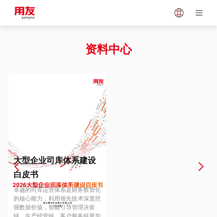
Japan
Vietnam
资料中心
Singapore
Malaysia
Indonesia
Thailand
Europe
Turkey
大型企业司库体系建设
白皮书
Hungary
Mexico
卓越的司库运营体系是财务数智化
的核心能力，利用领先技术深度挖
掘数据价值，智能引导管理决策
链、生产经营链、客户服务链更加