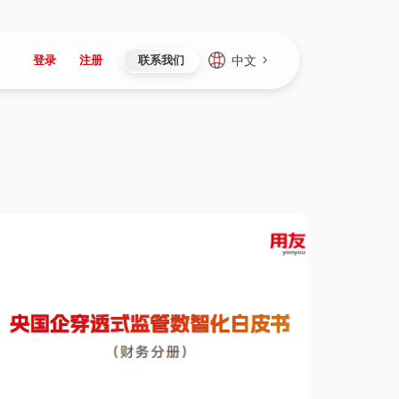
中文
登录
注册
联系我们
Japan
Vietnam
资讯与活动
iuap平台
成为合作伙伴
企业数据
Singapore
Malaysia
心
制造
新闻发布
智能平台
可持续产品与解决方案
数据服务
Indonesia
Thailand
者社区
研发
媒体报道
数据平台
数据安全与隐私
Europe
Turkey
生态定制平台
项目
资料中心
开发平台
社会影响力
Hungary
Mexico
资产
视频中心
云技术平台
人才发展
Hong Kong
Macau
协同
活动中心（日历）
应用平台
公司治理
Taiwan
Global
全球商业创新大会
连接平台
应用下载