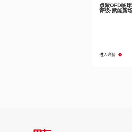
点聚OFD临
评级·赋能新
进入详情