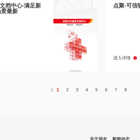
床文档中心-满足新
点聚-可信
场景最新
进入详情
1
2
3
4
5
6
7
8
...
关于用友
新闻动态