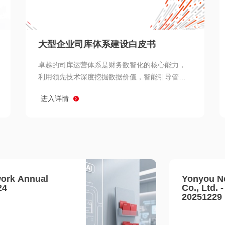
查看所有
大型企业司库体系建设白皮书
卓越的司库运营体系是财务数智化的核心能力，
利用领先技术深度挖掘数据价值，智能引导管理
决策 链、生产经营链、客户服务链更加敏捷高效
进入详情
协同，增强战略決策支持深度，走向价值财务。
ork Annual
Yonyou N
24
Co., Ltd. 
20251229