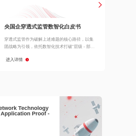
产品 >
央国企穿透式监管数智化白皮书
穿透式监管作为破解上述难题的核心路径，以集
团战略为引领，依托数智化技术打破“层级 - 部门
- 系统” 三重壁垒，实现从集团总部到基层经营单
进入详情
元的纵向全级次贯通、从监管指标到业务源头的
横向全链路延伸、 从风险预警到根因追溯的全周
期管控。
etwork Technology
- Application Proof -