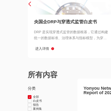
央国企DRP与穿透式监管白皮书
DRP 是实现穿透式监管的数据根基，它通过构建
统一的数据标准、治理体系与指标模型，为穿透
式监管提供了高质量、可信赖的数据基础。而以
进入详情
用友 BIP 为代表的新一代数智化平台，则为 DRP
的落地与穿透式监管的实现提供了强大的技术支
撑
所有内容
Yonyou Netw
分类
Report of 20
全部
白皮书
报告
案例集