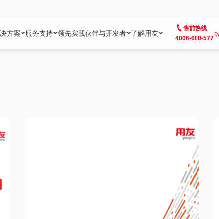
售前热线
决方案
服务支持
领先实践
伙伴与开发者
了解用友
4006-600-577
方案
社区
成为合作伙伴
企业AI
热点解决方案
公司信息
客户支持
开发者
业务领域
企业）
业
用户社区
地产
用友伙伴体系
企业AI
AI+全场景智能服务
了解用友
大型企业客户成功
用友开发者中
财务
成长型企业）
开发者社区
制造
ISV生态伙伴
YonGPT
用友BIP发布时刻
投资者关系
成长型企业客户成功
YonBIP开发
人力
业）
会计家园
金融
专业服务伙伴
智友（YonMate）
用友BIP企业数智化套件
全球分支机构
帮助中心
YonMaker
供应链
智化底座）
摩天
教育
战略联盟伙伴
YonWork
全球化数智运营解决方案
加入用友
友户通
营销
iKM
政务
增值经销伙伴
YonCode
用友BIP国产替代
阳光经营
产品安全中心
采购
制造业云ERP）
烟草
算法备案中心
广信