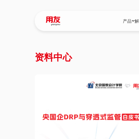
产品
解
YonBIP
行业解决
资料中心
YonBIP（大型
消费品行
YonSuite（
服务
畅捷通（小微企
国资
iuap平台（数
农业
用友BIP超级版
医药
U9 Cloud（
医疗
交通公用
建筑