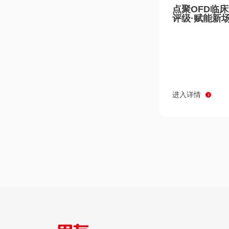
点聚OFD临
评级·赋能新
进入详情