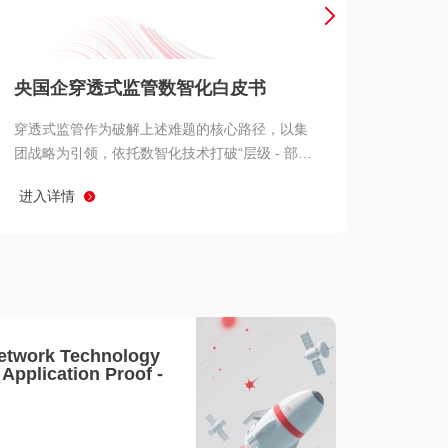
产品 >
央国企穿透式监管数智化白皮书
穿透式监管作为破解上述难题的核心路径，以集
团战略为引领，依托数智化技术打破“层级 - 部门
- 系统” 三重壁垒，实现从集团总部到基层经营单
进入详情
元的纵向全级次贯通、从监管指标到业务源头的
横向全链路延伸、 从风险预警到根因追溯的全周
期管控。
etwork Technology
- Application Proof -