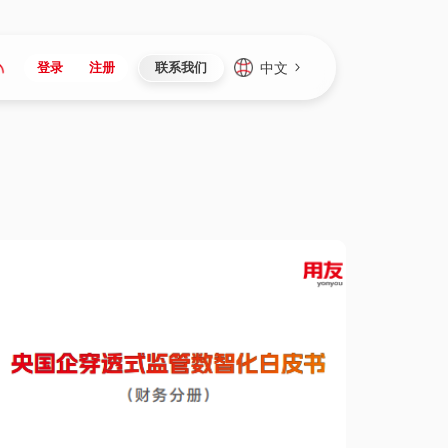
中文
登录
注册
联系我们
Japan
Vietnam
资讯与活动
iuap平台
成为合作伙伴
企业数据
Singapore
Malaysia
心
制造
新闻发布
智能平台
可持续产品与解决方案
数据服务
Indonesia
Thailand
者社区
研发
媒体报道
数据平台
数据安全与隐私
Europe
Turkey
生态定制平台
项目
资料中心
开发平台
社会影响力
Hungary
Mexico
资产
视频中心
云技术平台
人才发展
Hong Kong
Macau
协同
活动中心（日历）
应用平台
公司治理
Taiwan
Global
全球商业创新大会
连接平台
应用下载