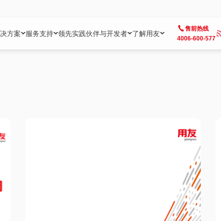
售前热线
决方案
服务支持
领先实践
伙伴与开发者
了解用友
4006-600-577
方案
社区
成为合作伙伴
企业AI
热点解决方案
公司信息
客户支持
开发者
业务领域
企业）
业
用户社区
地产
用友伙伴体系
企业AI
AI+全场景智能服务
了解用友
大型企业客户成功
用友开发者中
财务
成长型企业）
开发者社区
制造
ISV生态伙伴
YonGPT
用友BIP发布时刻
投资者关系
成长型企业客户成功
YonBIP开发
人力
业）
会计家园
金融
专业服务伙伴
智友（YonMate）
用友BIP企业数智化套件
全球分支机构
帮助中心
YonMaker
供应链
智化底座）
摩天
教育
战略联盟伙伴
YonWork
全球化数智运营解决方案
加入用友
友户通
营销
iKM
政务
增值经销伙伴
YonCode
用友BIP国产替代
阳光经营
产品安全中心
采购
制造业云ERP）
烟草
算法备案中心
广信