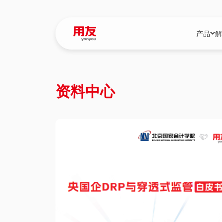
产品
解
YonBIP
行业解决
资料中心
YonBIP（大型
消费品行
YonSuite（
服务
畅捷通（小微企
国资
iuap平台（数
农业
用友BIP超级版
医药
U9 Cloud（
医疗
交通公用
建筑