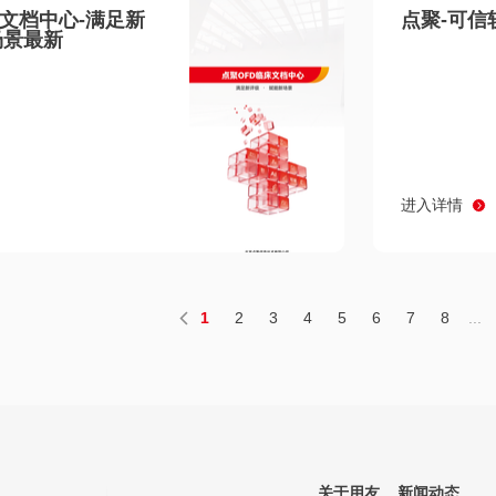
床文档中心-满足新
点聚-可信
场景最新
进入详情
1
2
3
4
5
6
7
8
...
关于用友
新闻动态