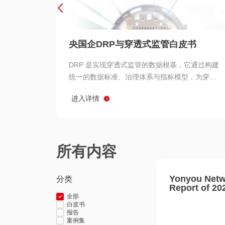
央国企DRP与穿透式监管白皮书
DRP 是实现穿透式监管的数据根基，它通过构建
统一的数据标准、治理体系与指标模型，为穿透
式监管提供了高质量、可信赖的数据基础。而以
进入详情
用友 BIP 为代表的新一代数智化平台，则为 DRP
的落地与穿透式监管的实现提供了强大的技术支
撑
所有内容
Yonyou Netw
分类
Report of 20
全部
白皮书
报告
案例集