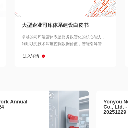
查看所有
大型企业司库体系建设白皮书
卓越的司库运营体系是财务数智化的核心能力，
利用领先技术深度挖掘数据价值，智能引导管理
决策 链、生产经营链、客户服务链更加敏捷高效
进入详情
协同，增强战略決策支持深度，走向价值财务。
ork Annual
Yonyou N
24
Co., Ltd. 
20251229