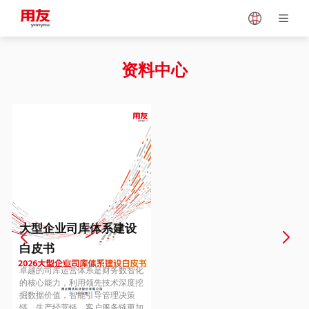
Japan
Vietnam
资料中心
Singapore
Malaysia
Indonesia
Thailand
Europe
Turkey
大型企业司库体系建设
白皮书
Hungary
Mexico
卓越的司库运营体系是财务数智化
的核心能力，利用领先技术深度挖
掘数据价值，智能引导管理决策
链、生产经营链、客户服务链更加