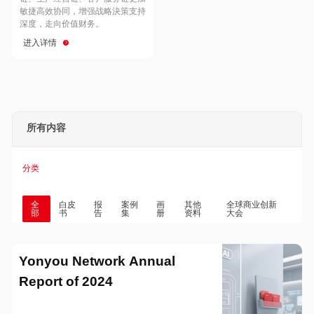
Hong Kong
Macau
敏捷高效协同，增强战略決策支持
深度，走向价值财务。
进入详情
Taiwan
Global
所有内容
分类
全
白皮
报
案例
画
其他
全球商业创新
部
书
告
集
册
资料
大会
Yonyou Network Annual
Report of 2024