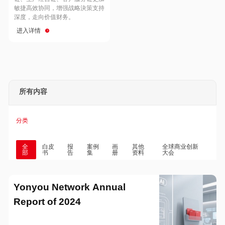
Hong Kong
Macau
敏捷高效协同，增强战略決策支持
深度，走向价值财务。
进入详情
Taiwan
Global
所有内容
分类
全
白皮
报
案例
画
其他
全球商业创新
部
书
告
集
册
资料
大会
Yonyou Network Annual
Report of 2024