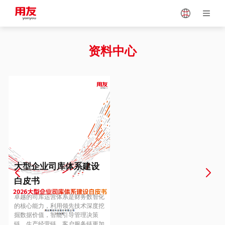
Japan
Vietnam
资料中心
Singapore
Malaysia
Indonesia
Thailand
Europe
Turkey
大型企业司库体系建设
白皮书
Hungary
Mexico
卓越的司库运营体系是财务数智化
的核心能力，利用领先技术深度挖
掘数据价值，智能引导管理决策
链、生产经营链、客户服务链更加