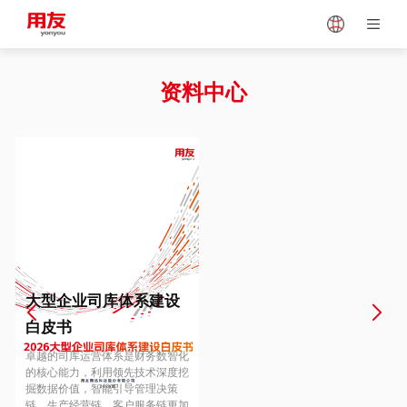
Japan
Vietnam
资料中心
Singapore
Malaysia
Indonesia
Thailand
Europe
Turkey
大型企业司库体系建设
白皮书
Hungary
Mexico
卓越的司库运营体系是财务数智化
的核心能力，利用领先技术深度挖
掘数据价值，智能引导管理决策
链、生产经营链、客户服务链更加