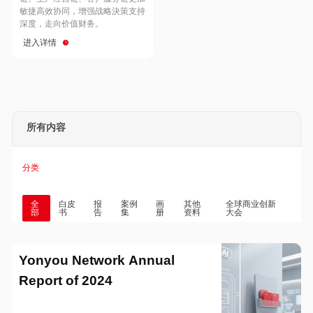
Hong Kong
Macau
敏捷高效协同，增强战略決策支持
深度，走向价值财务。
进入详情
Taiwan
Global
所有内容
分类
全
白皮
报
案例
画
其他
全球商业创新
部
书
告
集
册
资料
大会
Yonyou Network Annual
Report of 2024