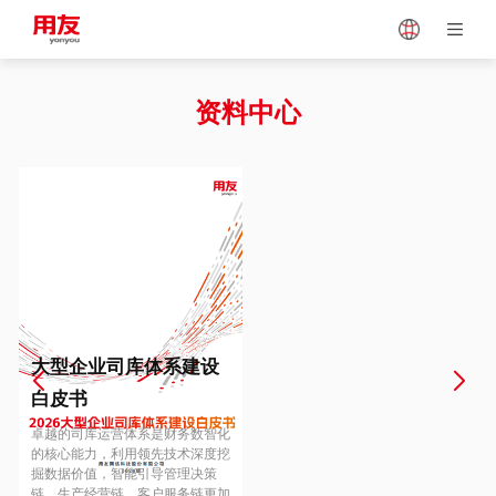
Japan
Vietnam
资料中心
Singapore
Malaysia
Indonesia
Thailand
Europe
Turkey
大型企业司库体系建设
白皮书
Hungary
Mexico
卓越的司库运营体系是财务数智化
的核心能力，利用领先技术深度挖
掘数据价值，智能引导管理决策
链、生产经营链、客户服务链更加