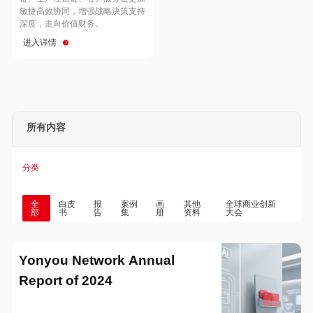
Hong Kong
Macau
敏捷高效协同，增强战略決策支持
深度，走向价值财务。
进入详情
Taiwan
Global
所有内容
分类
全
白皮
报
案例
画
其他
全球商业创新
部
书
告
集
册
资料
大会
Yonyou Network Annual
Report of 2024