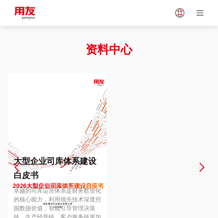
Japan
Vietnam
资料中心
Singapore
Malaysia
Indonesia
Thailand
Europe
Turkey
大型企业司库体系建设
白皮书
Hungary
Mexico
卓越的司库运营体系是财务数智化
的核心能力，利用领先技术深度挖
掘数据价值，智能引导管理决策
链、生产经营链、客户服务链更加