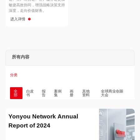
Hong Kong
Macau
敏捷高效协同，增强战略決策支持
深度，走向价值财务。
进入详情
Taiwan
Global
所有内容
分类
全
白皮
报
案例
画
其他
全球商业创新
部
书
告
集
册
资料
大会
Yonyou Network Annual
Report of 2024