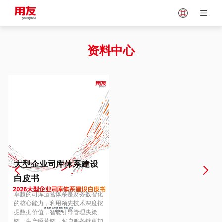
Japan
Vietnam
资料中心
Singapore
Malaysia
Indonesia
Thailand
Europe
Turkey
大型企业司库体系建设
白皮书
Hungary
Mexico
卓越的司库运营体系是财务数智化
的核心能力，利用领先技术深度挖
掘数据价值，智能引导管理决策
链、生产经营链、客户服务链更加