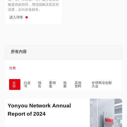
Hong Kong
Macau
敏捷高效协同，增强战略決策支持
深度，走向价值财务。
进入详情
Taiwan
Global
所有内容
分类
全
白皮
报
案例
画
其他
全球商业创新
部
书
告
集
册
资料
大会
Yonyou Network Annual
Report of 2024