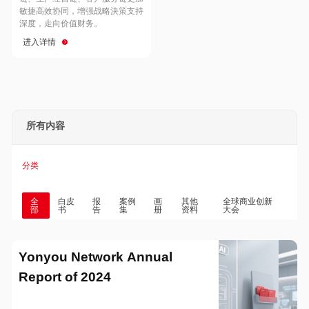
Hong Kong
Macau
敏捷高效协同，增强战略決策支持
深度，走向价值财务。
进入详情
Taiwan
Global
所有内容
分类
全
白皮
报
案例
画
其他
全球商业创新
部
书
告
集
册
资料
大会
Yonyou Network Annual
Report of 2024