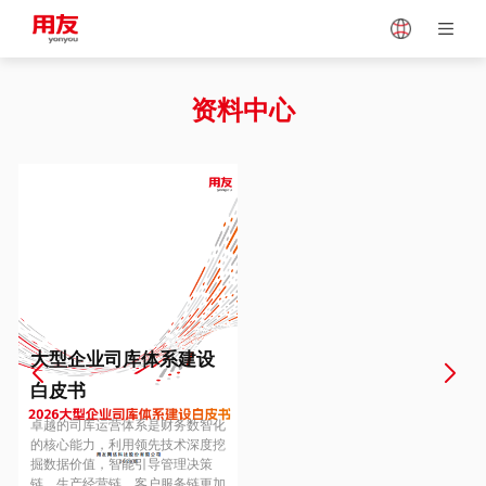
Japan
Vietnam
资料中心
Singapore
Malaysia
Indonesia
Thailand
Europe
Turkey
大型企业司库体系建设
白皮书
Hungary
Mexico
卓越的司库运营体系是财务数智化
的核心能力，利用领先技术深度挖
掘数据价值，智能引导管理决策
链、生产经营链、客户服务链更加