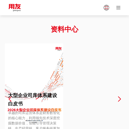
Japan
Vietnam
资料中心
Singapore
Malaysia
Indonesia
Thailand
Europe
Turkey
大型企业司库体系建设
白皮书
Hungary
Mexico
卓越的司库运营体系是财务数智化
的核心能力，利用领先技术深度挖
掘数据价值，智能引导管理决策
链、生产经营链、客户服务链更加