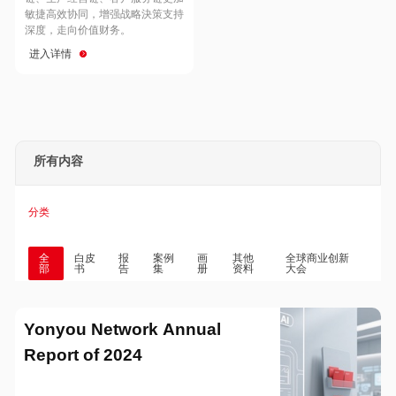
Hong Kong
Macau
敏捷高效协同，增强战略決策支持
深度，走向价值财务。
进入详情
Taiwan
Global
所有内容
分类
全
白皮
报
案例
画
其他
全球商业创新
部
书
告
集
册
资料
大会
Yonyou Network Annual
Report of 2024