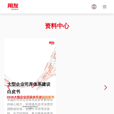
Japan
Vietnam
资料中心
Singapore
Malaysia
Indonesia
Thailand
Europe
Turkey
大型企业司库体系建设
白皮书
Hungary
Mexico
卓越的司库运营体系是财务数智化
的核心能力，利用领先技术深度挖
掘数据价值，智能引导管理决策
链、生产经营链、客户服务链更加