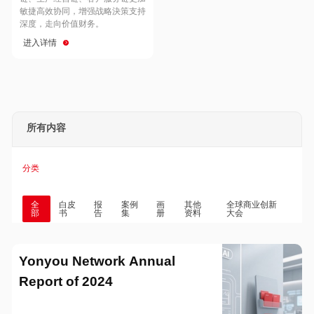
Hong Kong
Macau
敏捷高效协同，增强战略決策支持
深度，走向价值财务。
进入详情
Taiwan
Global
所有内容
分类
全
白皮
报
案例
画
其他
全球商业创新
部
书
告
集
册
资料
大会
Yonyou Network Annual
Report of 2024