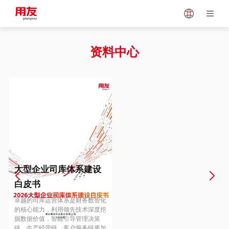
Japan
Vietnam
资料中心
Singapore
Malaysia
Indonesia
Thailand
Europe
Turkey
大型企业司库体系建设
白皮书
Hungary
Mexico
卓越的司库运营体系是财务数智化
的核心能力，利用领先技术深度挖
掘数据价值，智能引导管理决策
链、生产经营链、客户服务链更加