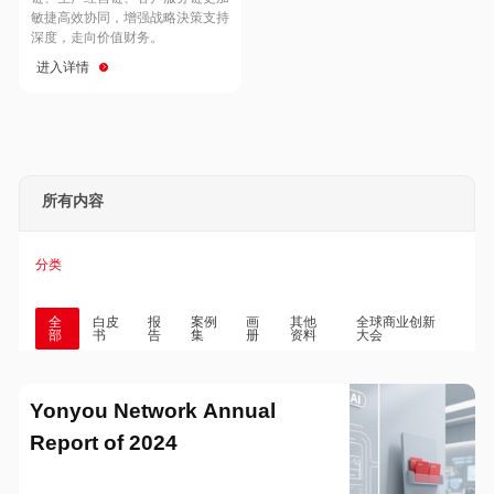
Hong Kong
Macau
敏捷高效协同，增强战略決策支持
深度，走向价值财务。
进入详情
Taiwan
Global
所有内容
分类
全
白皮
报
案例
画
其他
全球商业创新
部
书
告
集
册
资料
大会
Yonyou Network Annual
Report of 2024