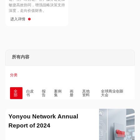
Hong Kong
Macau
敏捷高效协同，增强战略決策支持
深度，走向价值财务。
进入详情
Taiwan
Global
所有内容
分类
全
白皮
报
案例
画
其他
全球商业创新
部
书
告
集
册
资料
大会
Yonyou Network Annual
Report of 2024