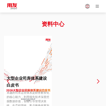
Japan
Vietnam
资料中心
Singapore
Malaysia
Indonesia
Thailand
Europe
Turkey
大型企业司库体系建设
白皮书
Hungary
Mexico
卓越的司库运营体系是财务数智化
的核心能力，利用领先技术深度挖
掘数据价值，智能引导管理决策
链、生产经营链、客户服务链更加