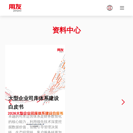
Japan
Vietnam
资料中心
Singapore
Malaysia
Indonesia
Thailand
Europe
Turkey
大型企业司库体系建设
白皮书
Hungary
Mexico
卓越的司库运营体系是财务数智化
的核心能力，利用领先技术深度挖
掘数据价值，智能引导管理决策
链、生产经营链、客户服务链更加