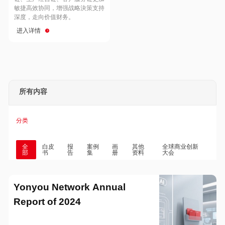
Hong Kong
Macau
敏捷高效协同，增强战略決策支持
深度，走向价值财务。
进入详情
Taiwan
Global
所有内容
分类
全
白皮
报
案例
画
其他
全球商业创新
部
书
告
集
册
资料
大会
Yonyou Network Annual
Report of 2024