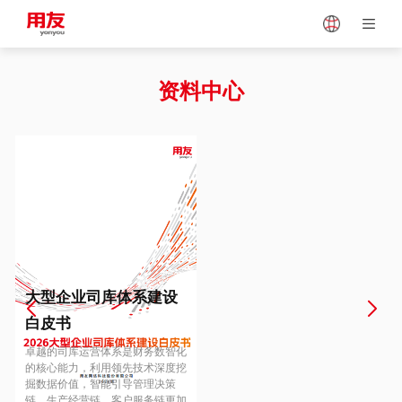
Japan
Vietnam
资料中心
Singapore
Malaysia
Indonesia
Thailand
Europe
Turkey
大型企业司库体系建设
白皮书
Hungary
Mexico
卓越的司库运营体系是财务数智化
的核心能力，利用领先技术深度挖
掘数据价值，智能引导管理决策
链、生产经营链、客户服务链更加