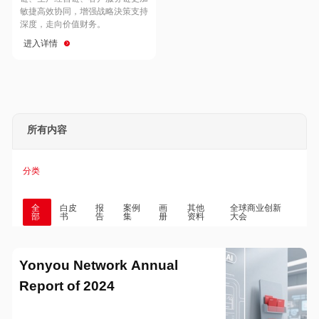
Hong Kong
Macau
敏捷高效协同，增强战略決策支持
深度，走向价值财务。
进入详情
Taiwan
Global
所有内容
分类
全
白皮
报
案例
画
其他
全球商业创新
部
书
告
集
册
资料
大会
Yonyou Network Annual
Report of 2024