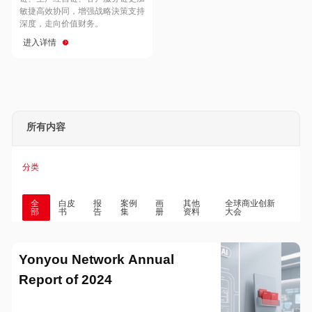
Hong Kong
Macau
敏捷高效协同，增强战略決策支持
深度，走向价值财务。
进入详情
Taiwan
Global
所有内容
分类
全
白皮
报
案例
画
其他
全球商业创新
部
书
告
集
册
资料
大会
Yonyou Network Annual
Report of 2024