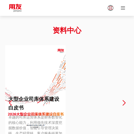
Japan
Vietnam
资料中心
Singapore
Malaysia
Indonesia
Thailand
Europe
Turkey
大型企业司库体系建设
白皮书
Hungary
Mexico
卓越的司库运营体系是财务数智化
的核心能力，利用领先技术深度挖
掘数据价值，智能引导管理决策
链、生产经营链、客户服务链更加