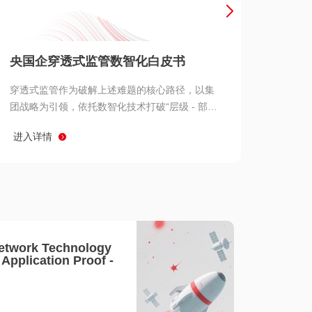
产品 >
央国企穿透式监管数智化白皮书
穿透式监管作为破解上述难题的核心路径，以集
团战略为引领，依托数智化技术打破“层级 - 部门
- 系统” 三重壁垒，实现从集团总部到基层经营单
进入详情
元的纵向全级次贯通、从监管指标到业务源头的
横向全链路延伸、 从风险预警到根因追溯的全周
期管控。
etwork Technology
- Application Proof -