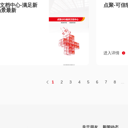
床文档中心-满足新
点聚-可信
场景最新
进入详情
1
2
3
4
5
6
7
8
...
关于用友
新闻动态