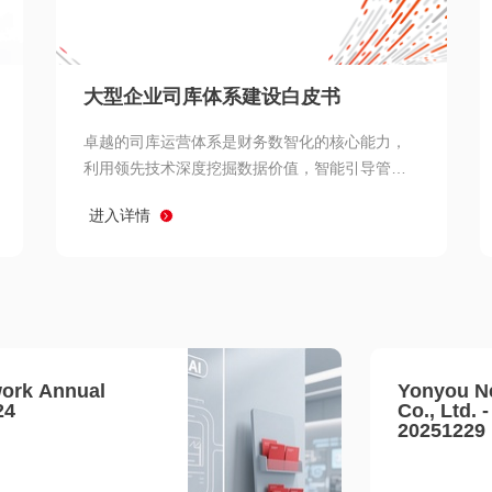
查看所有
大型企业司库体系建设白皮书
卓越的司库运营体系是财务数智化的核心能力，
利用领先技术深度挖掘数据价值，智能引导管理
决策 链、生产经营链、客户服务链更加敏捷高效
进入详情
协同，增强战略決策支持深度，走向价值财务。
ork Annual
Yonyou N
24
Co., Ltd. 
20251229