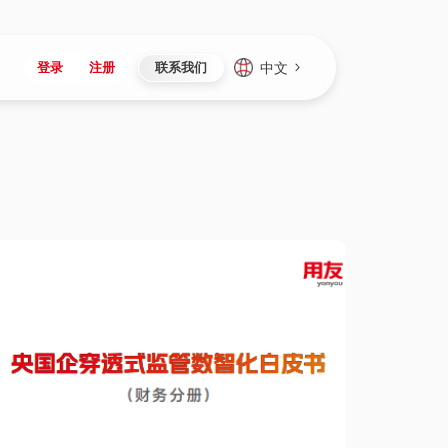
中文
登录
注册
联系我们
Japan
Vietnam
资讯与活动
iuap平台
成为合作伙伴
企业数据
Singapore
Malaysia
心
制造
新闻发布
智能平台
可持续产品与解决方案
数据服务
Indonesia
Thailand
者社区
研发
媒体报道
数据平台
数据安全与隐私
Europe
Turkey
生态定制平台
项目
资料中心
开发平台
社会影响力
Hungary
Mexico
资产
视频中心
云技术平台
人才发展
Hong Kong
Macau
协同
活动中心（日历）
应用平台
公司治理
Taiwan
Global
全球商业创新大会
连接平台
应用下载