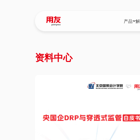
产品
解
YonBIP
行业解决
资料中心
YonBIP（大型
消费品行
YonSuite（
服务
畅捷通（小微企
国资
iuap平台（数
农业
用友BIP超级版
医药
U9 Cloud（
医疗
交通公用
建筑