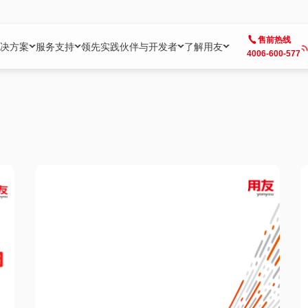
售前热线
决方案
服务支持
领先实践
伙伴与开发者
了解用友
4006-600-577
方案
社区
成为合作伙伴
企业AI
热点解决方案
公司信息
客户支持
开发者
业务领域
企业）
业
用户社区
地产
用友伙伴体系
企业AI
AI+全场景智能服务
了解用友
大型企业客户成功
用友开发者中
财务
成长型企业）
开发者社区
制造
ISV生态伙伴
YonGPT
用友BIP发布时刻
投资者关系
成长型企业客户成功
YonBIP开发
人力
业）
会计家园
金融
专业服务伙伴
智友（YonMate）
用友BIP企业数智化套件
全球分支机构
帮助中心
YonMaker
供应链
智化底座）
摩天
教育
战略联盟伙伴
YonWork
全球化数智运营解决方案
加入用友
友户通
营销
iKM
政务
增值经销伙伴
YonCode
用友BIP国产替代
阳光经营
产品安全中心
采购
制造业云ERP）
烟草
算法备案中心
广信