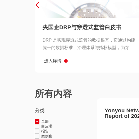
央国企DRP与穿透式监管白皮书
DRP 是实现穿透式监管的数据根基，它通过构建
统一的数据标准、治理体系与指标模型，为穿透
式监管提供了高质量、可信赖的数据基础。而以
进入详情
用友 BIP 为代表的新一代数智化平台，则为 DRP
的落地与穿透式监管的实现提供了强大的技术支
撑
所有内容
Yonyou Netw
分类
Report of 20
全部
白皮书
报告
案例集