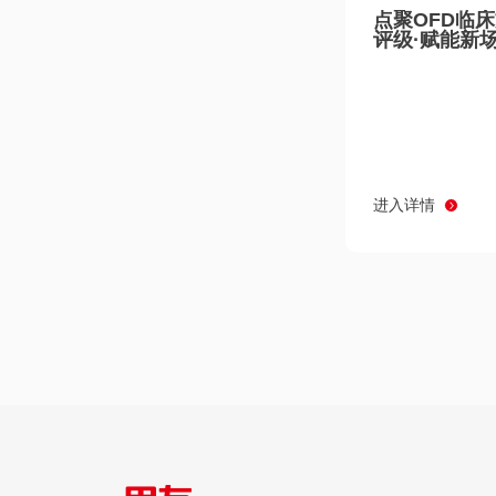
点聚OFD临
评级·赋能新
进入详情