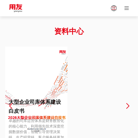
Japan
Vietnam
资料中心
Singapore
Malaysia
Indonesia
Thailand
Europe
Turkey
大型企业司库体系建设
白皮书
Hungary
Mexico
卓越的司库运营体系是财务数智化
的核心能力，利用领先技术深度挖
掘数据价值，智能引导管理决策
链、生产经营链、客户服务链更加