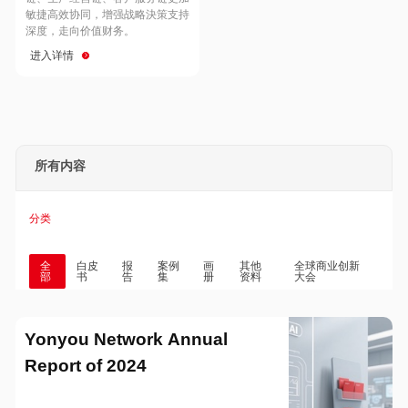
Hong Kong
Macau
敏捷高效协同，增强战略決策支持
深度，走向价值财务。
进入详情
Taiwan
Global
所有内容
分类
全
白皮
报
案例
画
其他
全球商业创新
部
书
告
集
册
资料
大会
Yonyou Network Annual
Report of 2024