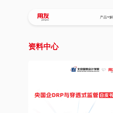
产品
解
YonBIP
行业解决
资料中心
YonBIP（大型
消费品行
YonSuite（
服务
畅捷通（小微企
国资
iuap平台（数
农业
用友BIP超级版
医药
U9 Cloud（
医疗
交通公用
建筑