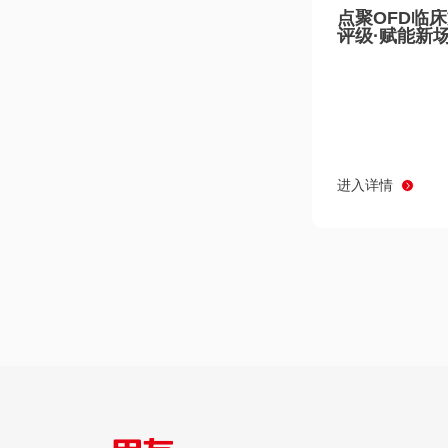
点聚OFD临
评级·赋能新
进入详情