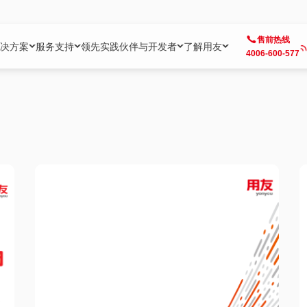
售前热线
决方案
服务支持
领先实践
伙伴与开发者
了解用友
4006-600-577
方案
社区
成为合作伙伴
企业AI
热点解决方案
公司信息
客户支持
开发者
业务领域
企业）
业
用户社区
地产
用友伙伴体系
企业AI
AI+全场景智能服务
了解用友
大型企业客户成功
用友开发者中
财务
成长型企业）
开发者社区
制造
ISV生态伙伴
YonGPT
用友BIP发布时刻
投资者关系
成长型企业客户成功
YonBIP开发
人力
业）
会计家园
金融
专业服务伙伴
智友（YonMate）
用友BIP企业数智化套件
全球分支机构
帮助中心
YonMaker
供应链
智化底座）
摩天
教育
战略联盟伙伴
YonWork
全球化数智运营解决方案
加入用友
友户通
营销
iKM
政务
增值经销伙伴
YonCode
用友BIP国产替代
阳光经营
产品安全中心
采购
制造业云ERP）
烟草
算法备案中心
广信