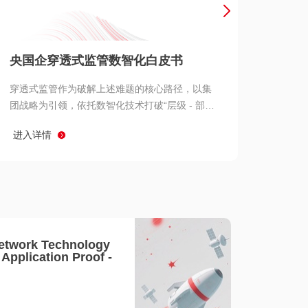
产品 >
央国企穿透式监管数智化白皮书
穿透式监管作为破解上述难题的核心路径，以集
团战略为引领，依托数智化技术打破“层级 - 部门
- 系统” 三重壁垒，实现从集团总部到基层经营单
进入详情
元的纵向全级次贯通、从监管指标到业务源头的
横向全链路延伸、 从风险预警到根因追溯的全周
期管控。
etwork Technology
- Application Proof -