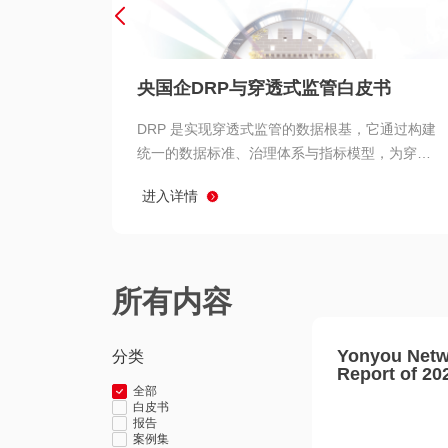
央国企DRP与穿透式监管白皮书
DRP 是实现穿透式监管的数据根基，它通过构建
统一的数据标准、治理体系与指标模型，为穿透
式监管提供了高质量、可信赖的数据基础。而以
进入详情
用友 BIP 为代表的新一代数智化平台，则为 DRP
的落地与穿透式监管的实现提供了强大的技术支
撑
所有内容
Yonyou Netw
分类
Report of 20
全部
白皮书
报告
案例集