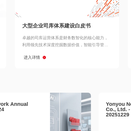
查看所有
大型企业司库体系建设白皮书
卓越的司库运营体系是财务数智化的核心能力，
利用领先技术深度挖掘数据价值，智能引导管理
决策 链、生产经营链、客户服务链更加敏捷高效
进入详情
协同，增强战略決策支持深度，走向价值财务。
ork Annual
Yonyou N
24
Co., Ltd. 
20251229