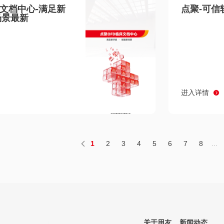
床文档中心-满足新
点聚-可信
场景最新
进入详情
1
2
3
4
5
6
7
8
...
关于用友
新闻动态