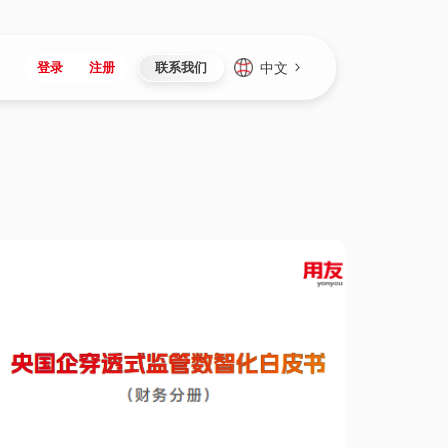
中文
登录
注册
联系我们
Japan
Vietnam
资讯与活动
iuap平台
成为合作伙伴
企业数据
Singapore
Malaysia
心
制造
新闻发布
智能平台
可持续产品与解决方案
数据服务
Indonesia
Thailand
者社区
研发
媒体报道
数据平台
数据安全与隐私
Europe
Turkey
生态定制平台
项目
资料中心
开发平台
社会影响力
Hungary
Mexico
资产
视频中心
云技术平台
人才发展
Hong Kong
Macau
协同
活动中心（日历）
应用平台
公司治理
Taiwan
Global
全球商业创新大会
连接平台
应用下载