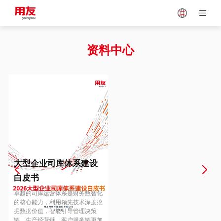
Japan
Vietnam
资料中心
Singapore
Malaysia
Indonesia
Thailand
Europe
Turkey
大型企业司库体系建设
白皮书
Hungary
Mexico
卓越的司库运营体系是财务数智化
的核心能力，利用领先技术深度挖
掘数据价值，智能引导管理决策
链、生产经营链、客户服务链更加