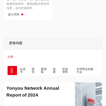
Hong Kong
Macau
敏捷高效协同，增强战略決策支持
深度，走向价值财务。
进入详情
Taiwan
Global
所有内容
分类
全
白皮
报
案例
画
其他
全球商业创新
部
书
告
集
册
资料
大会
Yonyou Network Annual
Report of 2024