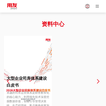
Japan
Vietnam
资料中心
Singapore
Malaysia
Indonesia
Thailand
Europe
Turkey
大型企业司库体系建设
白皮书
Hungary
Mexico
卓越的司库运营体系是财务数智化
的核心能力，利用领先技术深度挖
掘数据价值，智能引导管理决策
链、生产经营链、客户服务链更加