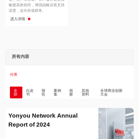
Hong Kong
Macau
敏捷高效协同，增强战略決策支持
深度，走向价值财务。
进入详情
Taiwan
Global
所有内容
分类
全
白皮
报
案例
画
其他
全球商业创新
部
书
告
集
册
资料
大会
Yonyou Network Annual
Report of 2024