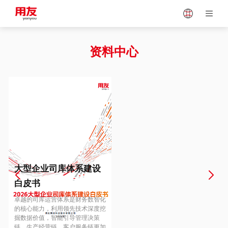
Japan
Vietnam
资料中心
Singapore
Malaysia
Indonesia
Thailand
Europe
Turkey
大型企业司库体系建设
白皮书
Hungary
Mexico
卓越的司库运营体系是财务数智化
的核心能力，利用领先技术深度挖
掘数据价值，智能引导管理决策
链、生产经营链、客户服务链更加