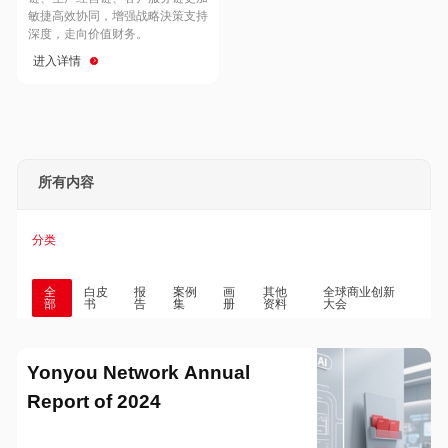
Hong Kong
Macau
敏捷高效协同，增强战略決策支持
深度，走向价值财务。
进入详情
Taiwan
Global
所有内容
分类
全
白皮
报
案例
画
其他
全球商业创新
部
书
告
集
册
资料
大会
Yonyou Network Annual
Report of 2024