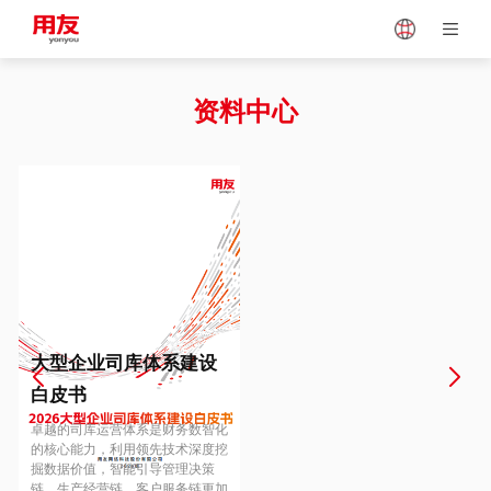
Japan
Vietnam
资料中心
Singapore
Malaysia
Indonesia
Thailand
Europe
Turkey
大型企业司库体系建设
白皮书
Hungary
Mexico
卓越的司库运营体系是财务数智化
的核心能力，利用领先技术深度挖
掘数据价值，智能引导管理决策
链、生产经营链、客户服务链更加