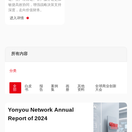
Hong Kong
Macau
敏捷高效协同，增强战略決策支持
深度，走向价值财务。
进入详情
Taiwan
Global
所有内容
分类
全
白皮
报
案例
画
其他
全球商业创新
部
书
告
集
册
资料
大会
Yonyou Network Annual
Report of 2024