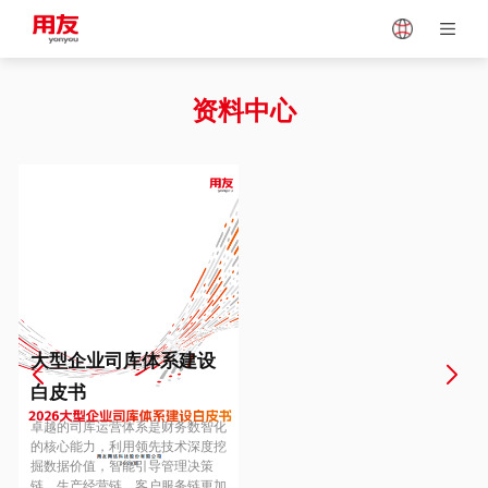
Japan
Vietnam
资料中心
Singapore
Malaysia
Indonesia
Thailand
Europe
Turkey
大型企业司库体系建设
白皮书
Hungary
Mexico
卓越的司库运营体系是财务数智化
的核心能力，利用领先技术深度挖
掘数据价值，智能引导管理决策
链、生产经营链、客户服务链更加