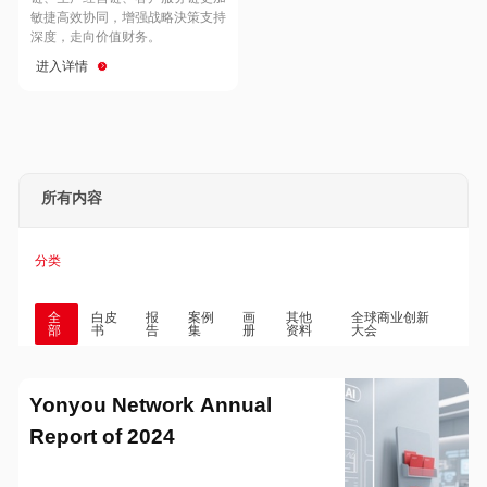
Hong Kong
Macau
敏捷高效协同，增强战略決策支持
深度，走向价值财务。
进入详情
Taiwan
Global
所有内容
分类
全
白皮
报
案例
画
其他
全球商业创新
部
书
告
集
册
资料
大会
Yonyou Network Annual
Report of 2024