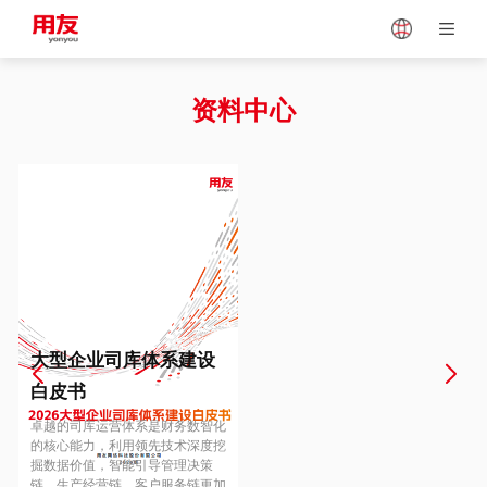
Japan
Vietnam
资料中心
Singapore
Malaysia
Indonesia
Thailand
Europe
Turkey
大型企业司库体系建设
白皮书
Hungary
Mexico
卓越的司库运营体系是财务数智化
的核心能力，利用领先技术深度挖
掘数据价值，智能引导管理决策
链、生产经营链、客户服务链更加