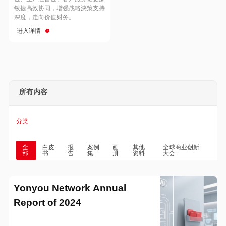
Hong Kong
Macau
敏捷高效协同，增强战略決策支持
深度，走向价值财务。
进入详情
Taiwan
Global
所有内容
分类
全
白皮
报
案例
画
其他
全球商业创新
部
书
告
集
册
资料
大会
Yonyou Network Annual
Report of 2024